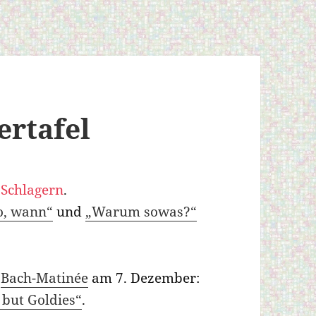
ertafel
 Schlagern
.
o, wann“
und
„Warum sowas?“
e
Bach-Matinée
am 7. Dezember:
 but Goldies“
.